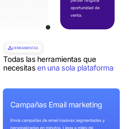
perder ninguna
oportunidad de
venta.
HERRAMIENTAS
Todas las herramientas que
necesitas
en una sola plataforma
C
a
m
p
a
ñ
a
s
E
m
a
i
l
m
a
r
k
e
t
i
n
g
Envía campañas de email masivas segmentadas y
personalizadas en minutos. Llega a miles de