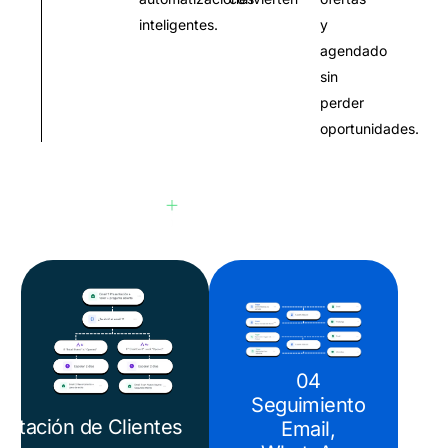
inteligentes.
y
agendado
sin
perder
oportunidades.
04
Seguimiento
aptación de Clientes
Email,