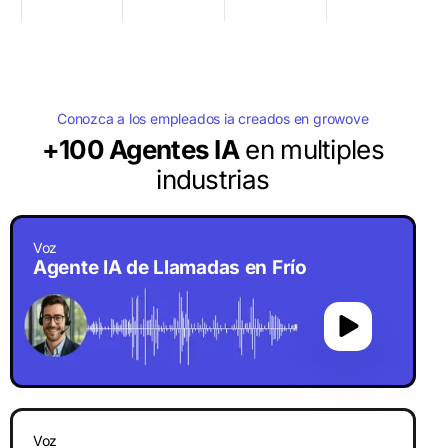
Conozca a los empleados ia creados en growove
+100 Agentes IA
en multiples
industrias
Voz
Agente IA de Llamadas en Frío
Voz