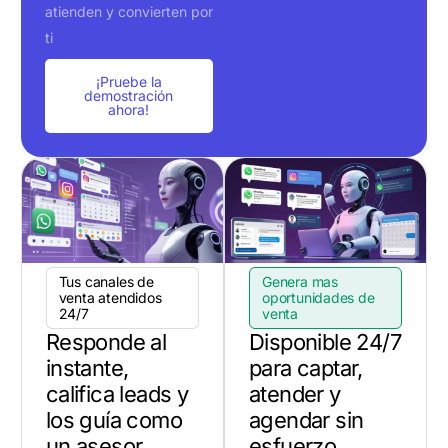
atienden y convierten por
ti
¡Pruebe la
demostración
ahora!
Tus canales de
Genera mas
venta atendidos
oportunidades de
24/7
venta
Responde al
Disponible 24/7
instante,
para captar,
califica leads y
atender y
los guía como
agendar sin
un asesor
esfuerzo