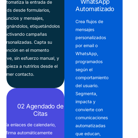
WhatsApp
Automatiza la entrada de
Automatizado
leads desde formularios,
anuncios y mensajes,
Crea flujos de
asignándolos, etiquetándolos
mensajes
y activando campañas
personalizados
personalizadas. Capta su
por email o
atención en el momento
WhatsApp,
clave, sin esfuerzo manual, y
programados
empieza a nutrirlos desde el
según el
primer contacto.
comportamiento
del usuario.
Segmenta,
impacta y
02 Agendado de
convierte con
Citas
comunicaciones
Envía enlaces de calendario,
automatizadas
confirma automáticamente
que educan,