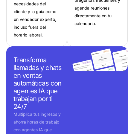
preguntas frecuentes y
necesidades del
agenda reuniones
cliente y lo guía como
directamente en tu
un vendedor experto,
calendario.
incluso fuera del
horario laboral.
Transforma
llamadas y chats
en ventas
automáticas con
agentes IA que
trabajan por ti
24/7
Multiplica tus ingresos y
ahorra horas de trabajo
con agentes IA que