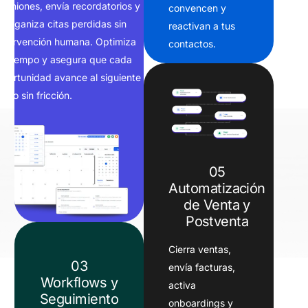
reuniones, envía recordatorios y
convencen y
reorganiza citas perdidas sin
reactivan a tus
intervención humana. Optimiza
contactos.
tu tiempo y asegura que cada
oportunidad avance al siguiente
paso sin fricción.
05
Automatización
de Venta y
Postventa
Cierra ventas,
03
envía facturas,
Workflows y
activa
Seguimiento
onboardings y