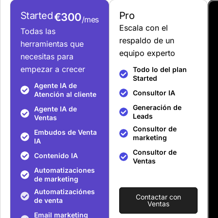
Started
Pro
€300
/mes
Escala con el
Todas las
respaldo de un
herramientas que
equipo experto
necesitas para
empezar a crecer
Todo lo del plan
Started
Agente IA de
Consultor IA
Atención al cliente
Generación de
Agente IA de
Leads
Ventas
Consultor de
Embudos de Venta
marketing
IA
Consultor de
Contenido IA
Ventas
Automatizaciones
de marketing
Automatizaciónes
Contactar con
de venta
Ventas
Email marketing