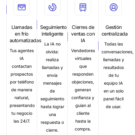
Llamadas
Seguimiento
Cierres de
Gestión
en frío
inteligente
ventas con
centralizada
automatizadas
IA
La IA no
Todas las
Tus agentes
Vendedores
olvida:
conversaciones,
IA
virtuales
realiza
llamadas y
contactan
que
llamadas y
resultados
prospectos
responden
envía
de tu
por teléfono
objeciones,
mensajes
equipo IA
de manera
generan
de
en un solo
natural,
confianza y
seguimiento
panel fácil
presentando
guían al
hasta lograr
de usar.
tu negocio
cliente
una
las 24/7.
hasta la
respuesta o
compra.
cierre.