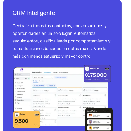
C
R
M
I
n
t
e
l
i
g
e
n
t
e
Centraliza todos tus contactos, conversaciones y
oportunidades en un solo lugar. Automatiza
seguimientos, clasifica leads por comportamiento y
toma decisiones basadas en datos reales. Vende
más con menos esfuerzo y mayor control.