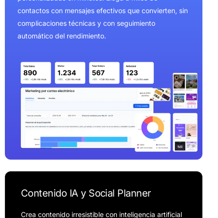
contactos con mensajes efectivos que convierten, sin
complicaciones técnicas y con seguimiento
automático del rendimiento.
C
o
n
t
e
n
i
d
o
I
A
y
S
o
c
i
a
l
P
l
a
n
n
e
r
Crea contenido irresistible con inteligencia artificial