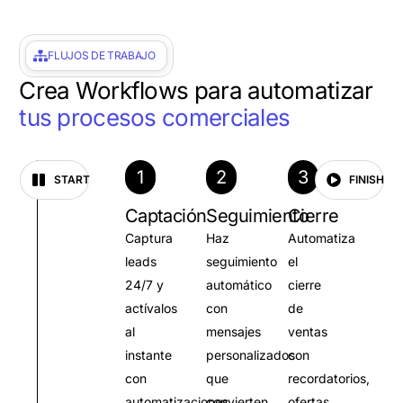
FLUJOS DE TRABAJO
Crea Workflows para automatizar
tus procesos comerciales
1
2
3
START
FINISH
Captación
Seguimiento
Cierre
Captura
Haz
Automatiza
leads
seguimiento
el
24/7 y
automático
cierre
actívalos
con
de
al
mensajes
ventas
instante
personalizados
con
con
que
recordatorios,
automatizaciones
convierten
ofertas